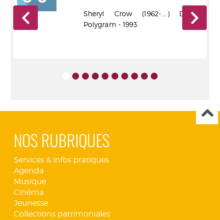
Big
Sheryl Crow (1962-....) Distrib.
Polygram - 1993
NOS RUBRIQUES
Services & infos pratiques
Agenda
Musique
Cinéma
Jeunesse
Collections patrimoniales