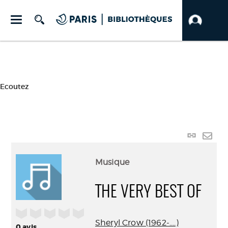
Ecoutez
Lien
perma
Envo
(Nouve
par
Musique
fenêtr
mail
THE VERY BEST OF
/5
Sheryl Crow (1962-....)
0
avis