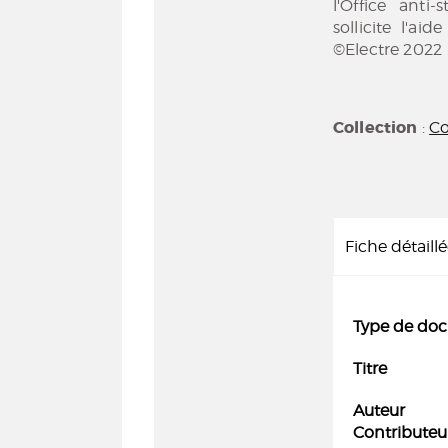
l'Office anti
sollicite l'a
©Electre 2022
Collection
:
Co
Fiche détaill
Type de do
Titre
Auteur
Contributeu