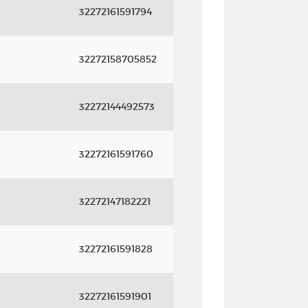
32272161591794
32272158705852
32272144492573
32272161591760
32272147182221
32272161591828
32272161591901