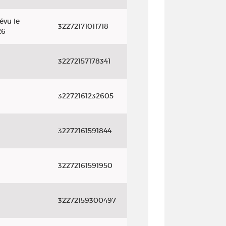
évu le
32272171011718
26
32272157178341
32272161232605
32272161591844
32272161591950
32272159300497