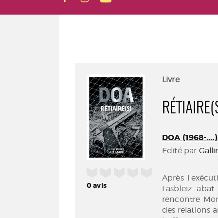
Livre
RÉTIAIRE(
DOA (1968-....
Edité par
Gall
/5
Après l'exécu
0
avis
Lasbleiz abat
rencontre Mom
des relations 