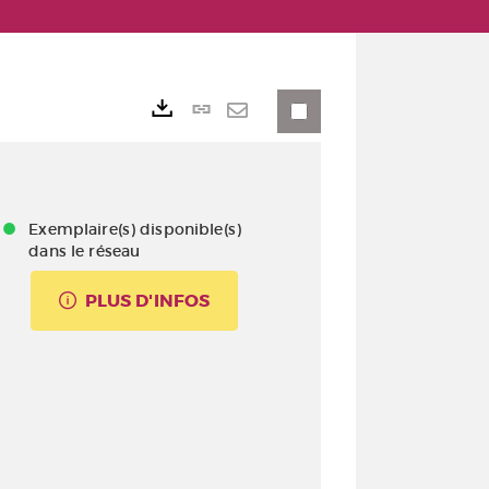
Lien
Exports
permanent
Envoyer
(Nouvelle
par
fenêtre)
mail
Exemplaire(s) disponible(s)
dans le réseau
PLUS D'INFOS