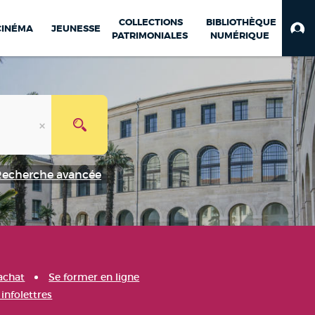
COLLECTIONS
BIBLIOTHÈQUE
CINÉMA
JEUNESSE
PATRIMONIALES
NUMÉRIQUE
Recherche avancée
achat
Se former en ligne
infolettres