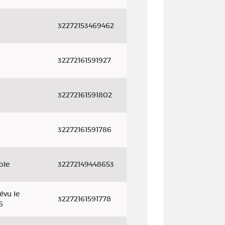
32272153469462
32272161591927
32272161591802
32272161591786
ble
32272149448653
évu le
32272161591778
6