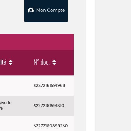
Mon Compte
lité
N° doc.
32272161591968
évu le
32272161591810
26
32272160899230