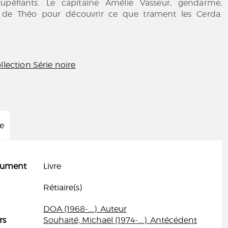
-stupéfiants. Le capitaine Amélie Vasseur, gendarme,
ide de Théo pour découvrir ce que trament les Cerda.
llection Série noire
ée
cument
Livre
Rétiaire(s)
DOA (1968-....). Auteur
rs
Souhaité, Michaël (1974-....). Antécédent