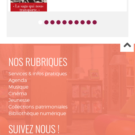
NOS RUBRIQUES
Services & infos pratiques
Agenda
Musique
Cinéma
Jeunesse
Collections patrimoniales
Bibliothèque numérique
SUIVEZ NOUS !