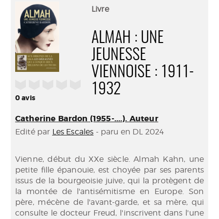
(Nouve
par
Livre
fenêtr
mail
ALMAH : UNE
JEUNESSE
VIENNOISE : 1911-
/5
1932
0
avis
Catherine Bardon (1955-....). Auteur
Edité par
Les Escales
- paru en DL 2024
Vienne, début du XXe siècle. Almah Kahn, une
petite fille épanouie, est choyée par ses parents
issus de la bourgeoisie juive, qui la protègent de
la montée de l'antisémitisme en Europe. Son
père, mécène de l'avant-garde, et sa mère, qui
consulte le docteur Freud, l'inscrivent dans l'une