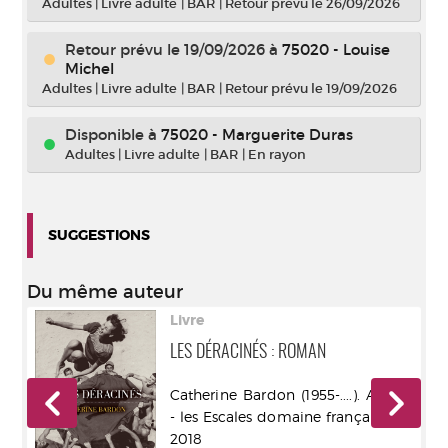
Adultes
|
Livre adulte
|
BAR
|
Retour prévu le 26/09/2026
Retour prévu le 19/09/2026
à
75020 - Louise
Michel
Adultes
|
Livre adulte
|
BAR
|
Retour prévu le 19/09/2026
Disponible à
75020 - Marguerite Duras
Adultes
|
Livre adulte
|
BAR
|
En rayon
SUGGESTIONS
Du même auteur
Livre
LES DÉRACINÉS : ROMAN
eur
Catherine Bardon (1955-....). Auteur
- les Escales domaine français - DL
2018