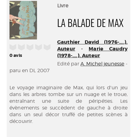
(Nouve
par
Livre
fenêtr
mail
LA BALADE DE MAX
Gauthier David (1976-....).
/5
Auteur
-
Marie Caudry
(1978-....). Auteur
0
avis
Edité par
A. Michel jeunesse
-
paru en DL 2007
Le voyage imaginaire de Max, qui lors d'un jeu
dans les arbres tombe sur un nuage et le troue,
entraînant une suite de péripéties. Les
évènements se succèdent de gauche à droite
dans un seul décor truffé de petites scènes à
découvrir.