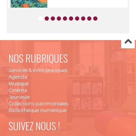
NOS RUBRIQUES
Services & infos pratiques
Agenda
Musique
Cinéma
Jeunesse
Collections patrimoniales
Bibliothèque numérique
SUIVEZ NOUS !