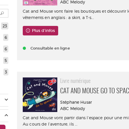
ABC Melody
Cat and Mouse vont faire les boutiques et découvrir
vêtements en anglais : a skirt, a T-s...
23
Plus d'infos
6
Consultable en ligne
6
5
3
Livre numérique
CAT AND MOUSE GO TO SPACE
Stéphane Husar
ABC Melody
Cat and Mouse vont partir dans l’espace pour une mis
Au cours de l’aventure, ils ...