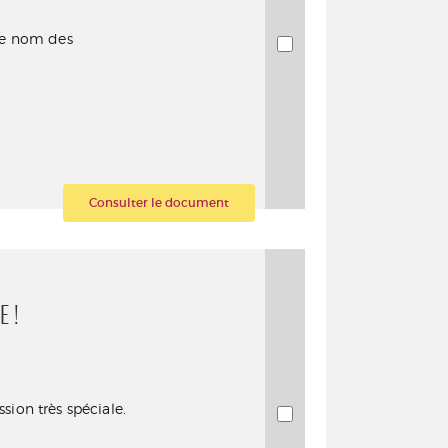
 le nom des
Consulter le document
 !
sion très spéciale.