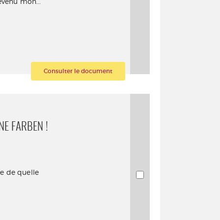
devenu mon...
Consulter le document
NE FARBEN !
re de quelle