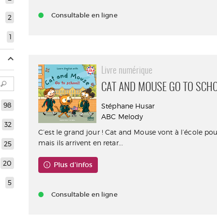
Consultable en ligne
2
1
Livre numérique
CAT AND MOUSE GO TO SCH
98
Stéphane Husar
ABC Melody
32
C’est le grand jour ! Cat and Mouse vont à l’école pou
mais ils arrivent en retar...
25
20
Plus d'infos
5
Consultable en ligne