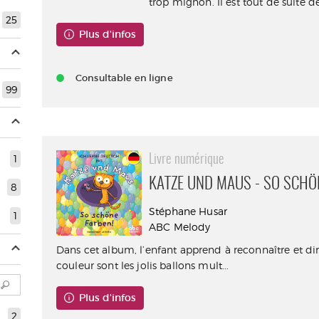
trop mignon. Il est tout de suite 
25
Plus d'infos
Consultable en ligne
99
1
Livre numérique
KATZE UND MAUS - SO SCHÖ
8
Stéphane Husar
1
ABC Melody
Dans cet album, l’enfant apprend à reconnaître et di
couleur sont les jolis ballons mult...
Plus d'infos
2