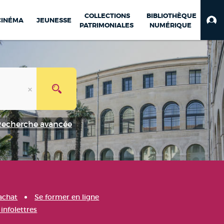
COLLECTIONS
BIBLIOTHÈQUE
CINÉMA
JEUNESSE
PATRIMONIALES
NUMÉRIQUE
Recherche avancée
achat
Se former en ligne
infolettres