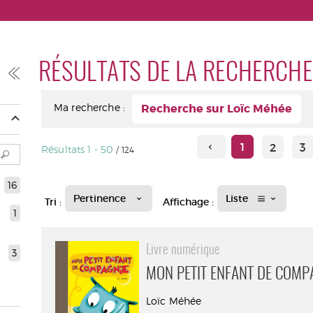
RÉSULTATS DE LA RECHERCHE
Ma recherche :
Recherche sur Loïc Méhée
1
2
3
Résultats
1
-
50
/ 124
16
Pertinence
Liste
Tri :
Affichage :
1
Livre numérique
3
MON PETIT ENFANT DE COMP
Loïc Méhée