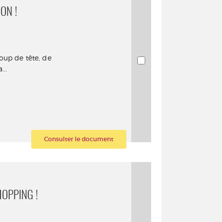
ON !
oup de tête, de
...
Consulter le document
HOPPING !