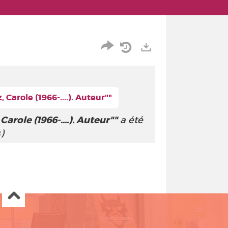
Partager
Historique
Exports
l'URL
de
Carole (1966-....). Auteur""
de
vos
arole (1966-....). Auteur""
la
a été
recherches
)
recherche