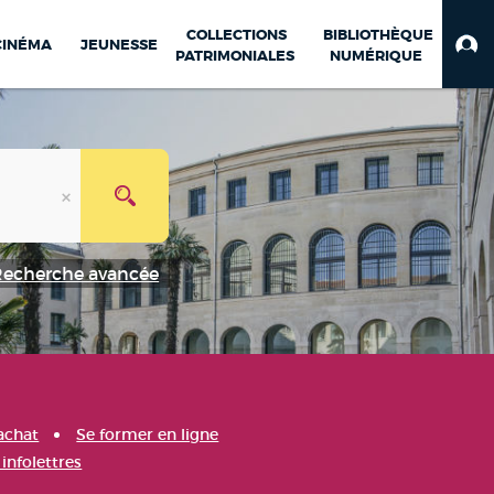
COLLECTIONS
BIBLIOTHÈQUE
CINÉMA
JEUNESSE
PATRIMONIALES
NUMÉRIQUE
Recherche avancée
achat
Se former en ligne
infolettres