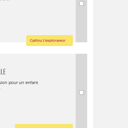
Caillou L'explorateur
LLE
asion pour un enfant
.