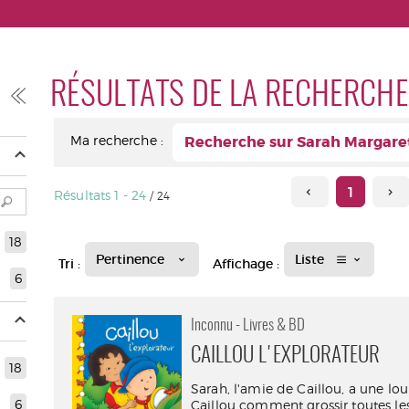
RÉSULTATS DE LA RECHERCHE
Ma recherche :
Recherche sur Sarah Margare
1
Résultats
1
-
24
/ 24
18
Pertinence
Liste
Tri :
Affichage :
6
Inconnu - Livres & BD
CAILLOU L'EXPLORATEUR
18
Sarah, l'amie de Caillou, a une lo
6
Caillou comment grossir toutes les 