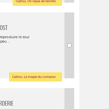
Caillou, Un repas de famille
POST
reproduire le tour
eu ...
Caillou, La magie du compost
RDERIE