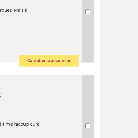
roues. Mais il
Consulter le document
S
all-time hiccup cure