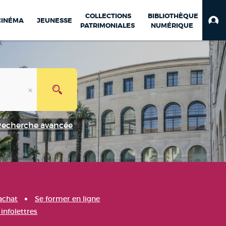
COLLECTIONS
BIBLIOTHÈQUE
CINÉMA
JEUNESSE
PATRIMONIALES
NUMÉRIQUE
Recherche avancée
achat
Se former en ligne
infolettres