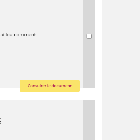
à Caillou comment
Consulter le document
S