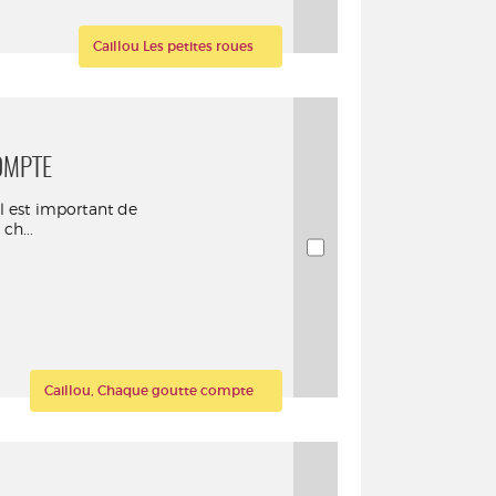
Caillou Les petites roues
OMPTE
il est important de
ch...
Caillou, Chaque goutte compte