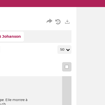
Partager
Historique
Exports
t Johanson
l'URL
de
de
vos
50
la
recherches
recherche
upe. Elle montre à
ch...