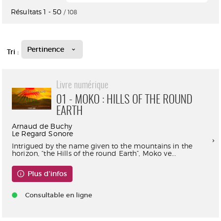
Résultats
1
-
50
/ 108
Pertinence
Tri :
Livre numérique
01 - MOKO : HILLS OF THE ROUND
EARTH
Arnaud de Buchy
Le Regard Sonore
Intrigued by the name given to the mountains in the
horizon, “the Hills of the round Earth”, Moko ve...
Plus d'infos
Consultable en ligne