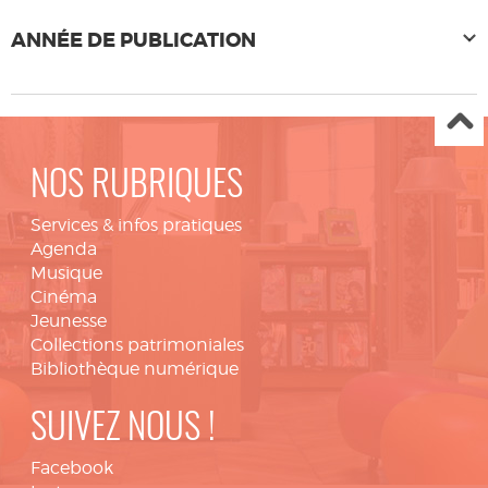
ANNÉE DE PUBLICATION
NOS RUBRIQUES
Services & infos pratiques
Agenda
Musique
Cinéma
Jeunesse
Collections patrimoniales
Bibliothèque numérique
SUIVEZ NOUS !
Facebook