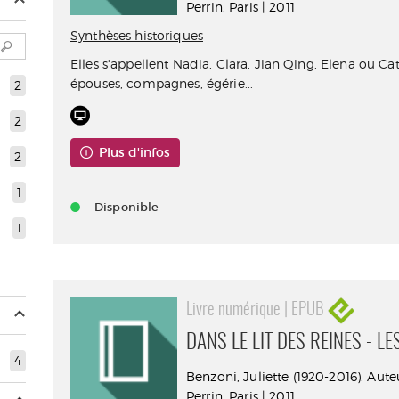
Perrin. Paris | 2011
Synthèses historiques
Elles s'appellent Nadia, Clara, Jian Qing, Elena ou Cat
épouses, compagnes, égérie...
2
2
Plus d'infos
2
1
Disponible
1
Livre numérique | EPUB
DANS LE LIT DES REINES - L
4
Benzoni, Juliette (1920-2016). Aute
Perrin. Paris | 2011