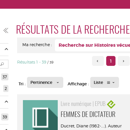
RÉSULTATS DE LA RECHERCHE
Ma recherche :
Recherche sur Histoires vécu
1
Résultats
1
-
39
/ 39
37
Pertinence
Liste
Tri :
Affichage :
2
Livre numérique | EPUB
FEMMES DE DICTATEUR
39
Ducret, Diane (1982-....). Auteur