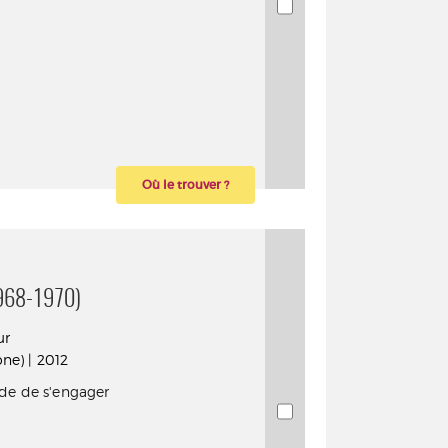
Où le trouver ?
968-1970)
ur
ne) | 2012
ide de s'engager