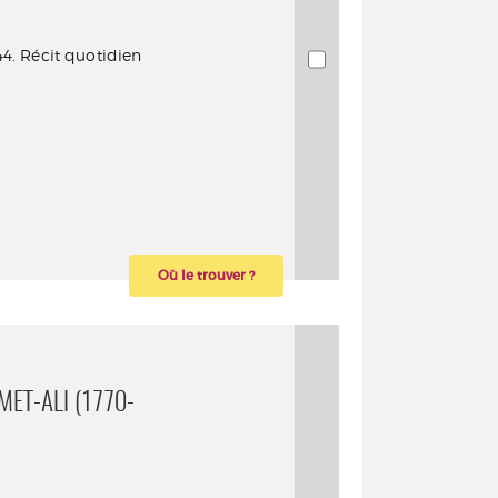
44. Récit quotidien
Où le trouver ?
ET-ALI (1770-