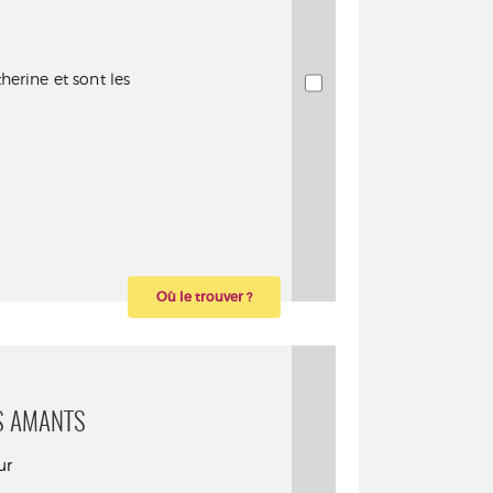
herine et sont les
Où le trouver ?
ES AMANTS
ur