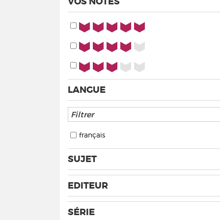
VOS NOTES
5/5
4/5
3/5
LANGUE
français
SUJET
EDITEUR
SÉRIE