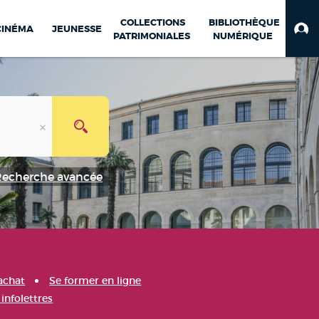
COLLECTIONS
BIBLIOTHÈQUE
CINÉMA
JEUNESSE
PATRIMONIALES
NUMÉRIQUE
Recherche avancée
achat
Se former en ligne
infolettres