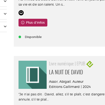
sa vie et de son talent. Un s...
Plus d'infos
Disponible
Livre numérique | EPUB
LA NUIT DE DAVID
Assor, Abigail. Auteur
Editions Gallimard | 2024
"Je n’ai pas dit : David, allez, s’il te plaît, c’est dange
annule, s’il te plaî...