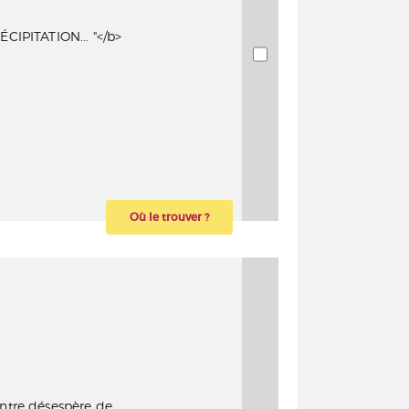
IPITATION... "</b>
Où le trouver ?
intre désespère de