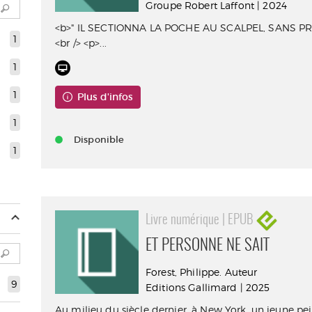
Groupe Robert Laffont | 2024
<b>" IL SECTIONNA LA POCHE AU SCALPEL, SANS PRÉC
1
<br /> <p>...
1
1
Plus d'infos
1
Disponible
1
Livre numérique | EPUB
ET PERSONNE NE SAIT
Forest, Philippe. Auteur
9
Editions Gallimard | 2025
Au milieu du siècle dernier, à New York, un jeune pe