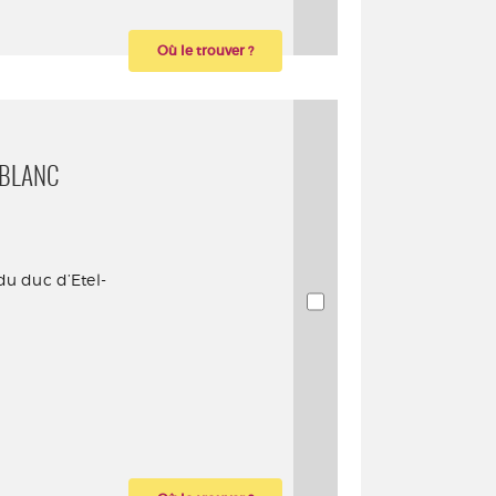
Où le trouver ?
 BLANC
 du duc d’Etel-