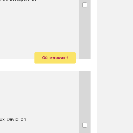
Où le trouver ?
reux. David, on