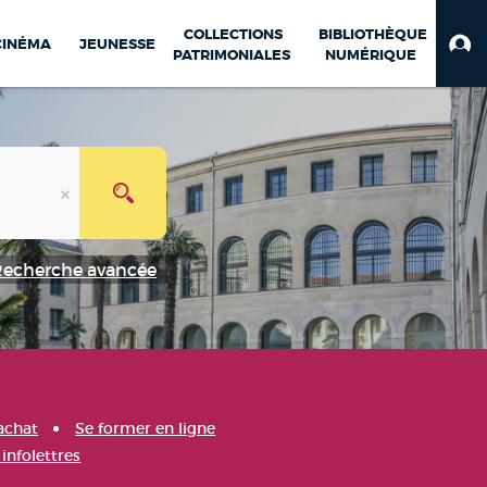
COLLECTIONS
BIBLIOTHÈQUE
CINÉMA
JEUNESSE
PATRIMONIALES
NUMÉRIQUE
Recherche avancée
achat
Se former en ligne
infolettres