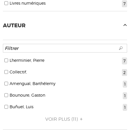
Livres numériques
7
AUTEUR
Lherminier, Pierre
7
Collectif,
2
Amengual, Barthélemy
1
Bounoure, Gaston
1
Buñuel, Luis
1
VOIR PLUS
(11)