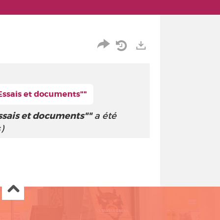
Partager
Historique
Exports
l'URL
de
"Essais et documents""
de
vos
ssais et documents""
a été
la
recherches
)
recherche