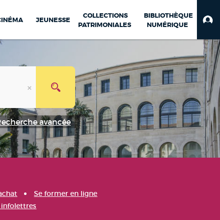
COLLECTIONS
BIBLIOTHÈQUE
CINÉMA
JEUNESSE
PATRIMONIALES
NUMÉRIQUE
Recherche avancée
achat
Se former en ligne
infolettres