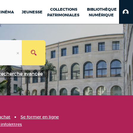
COLLECTIONS
BIBLIOTHÈQUE
CINÉMA
JEUNESSE
PATRIMONIALES
NUMÉRIQUE
Recherche avancée
achat
Se former en ligne
infolettres