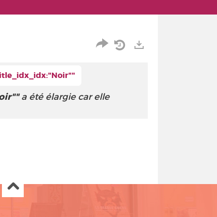
Partager
Historique
Exports
tle_idx_idx:"Noir""
l'URL
de
de
vos
oir""
a été élargie car elle
la
recherches
recherche