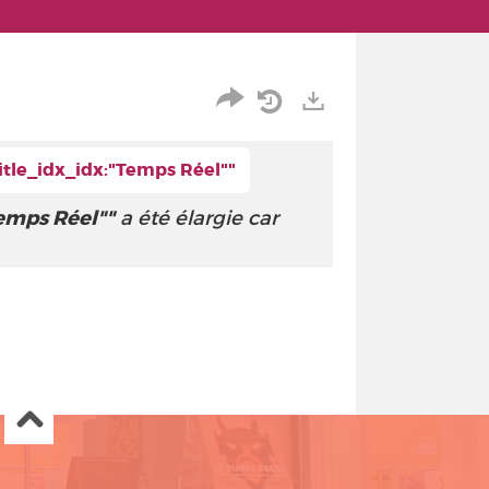
Partager
Historique
Exports
itle_idx_idx:"Temps Réel""
l'URL
de
de
vos
Temps Réel""
a été élargie car
la
recherches
recherche