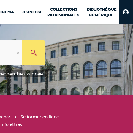
COLLECTIONS
BIBLIOTHÈQUE
CINÉMA
JEUNESSE
PATRIMONIALES
NUMÉRIQUE
Recherche avancée
achat
Se former en ligne
infolettres