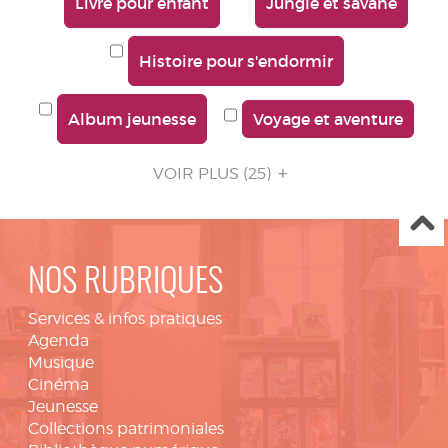
Livre pour enfant
Jungle et savane
Histoire pour s'endormir
Album jeunesse
Voyage et aventure
VOIR PLUS
(25)
NOS RUBRIQUES
Services & infos pratiques
Agenda
Musique
Cinéma
Jeunesse
Collections patrimoniales