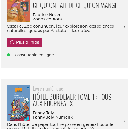
CE QU'ON FAIT DE CE QU'ON MANGE
Pauline Neveu
Zoom éditions
Oscar et Zoé continuent leur exploration des sciences
naturelles, guidés par Aristote. Il leur dévoi...
Plus d'infos
Consultable en ligne
Livre numérique
HÔTEL BORDEMER TOME 1 : TOUS
AUX FOURNEAUX
Fanny Joly
Fanny Joly Numérik
Dans l'hôtel de papa, tout se passe en général pour le
mieux. Mais il y a des jours où le monde s'éc...