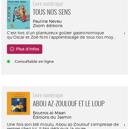
Livre numérique
TOUS NOS SENS
Pauline Neveu
Zoom éditions
C’est lors d’un plantureux goûter gastronomique
qu’Oscar et Zoé font l’apprentissage de tous nos moy...
Plus d'infos
Consultable en ligne
Livre numérique
ABOU AZ-ZOULOUF ET LE LOUP
Boutros al-Maari
Éditions du Jasmin
Une fois son blé moulu, Abou az-Zoulouf s’empresse de
rentrer chez lui. Il fait déjà nuit, la route ...