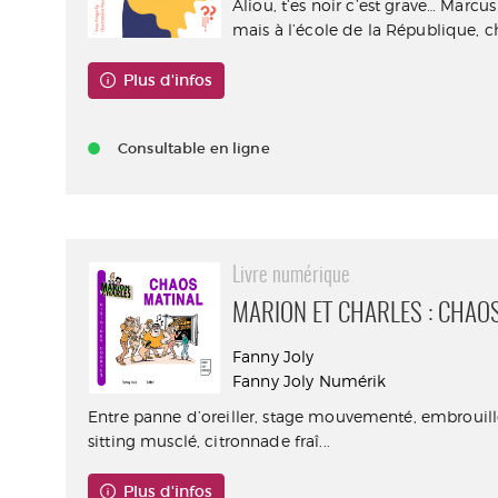
Aliou, t’es noir c’est grave… Marcu
mais à l’école de la République, ch
Plus d'infos
Consultable en ligne
Livre numérique
MARION ET CHARLES : CHAO
Fanny Joly
Fanny Joly Numérik
Entre panne d’oreiller, stage mouvementé, embrouil
sitting musclé, citronnade fraî...
Plus d'infos