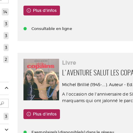
Plus d'infos
14
3
Consultable en ligne
3
3
2
Livre
L'AVENTURE SALUT LES COP
Michel Brillié (1945-....). Auteur - 
A l'occasion de l'anniversaire de 
marquants qui ont jalonné le parco
Plus d'infos
3
Exemplaire(s) disponible(s) dans le réseau