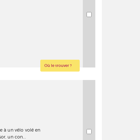
Où le trouver ?
e à un vélo volé en
or, un con...