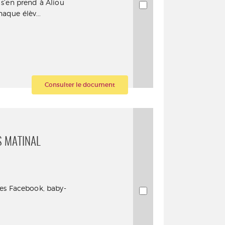
s s’en prend à Aliou
aque élèv...
Consulter le document
S MATINAL
les Facebook, baby-