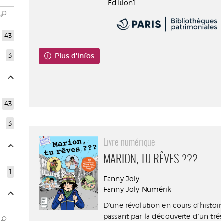
- Edition1
43
3
Plus d'infos
Consultable en ligne
43
3
Livre numérique
MARION, TU RÊVES ???
1
Fanny Joly
Fanny Joly Numérik
D’une révolution en cours d’histoir
passant par la découverte d’un trés