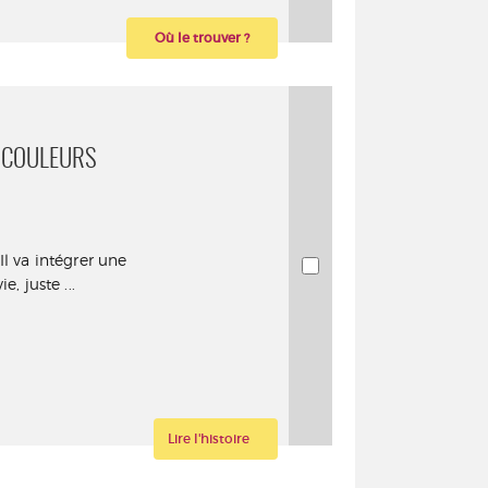
Où le trouver ?
S COULEURS
Il va intégrer une
, juste ...
Lire l'histoire