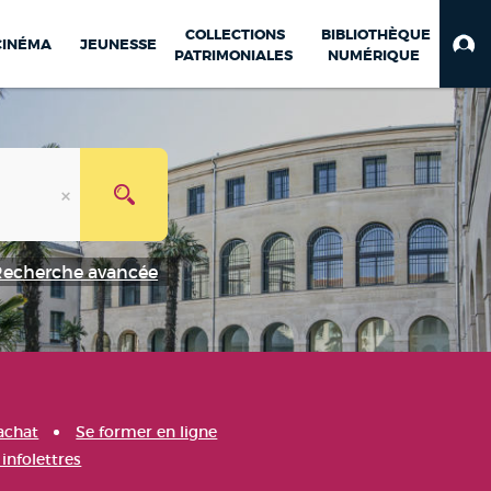
COLLECTIONS
BIBLIOTHÈQUE
CINÉMA
JEUNESSE
PATRIMONIALES
NUMÉRIQUE
Recherche avancée
achat
Se former en ligne
infolettres