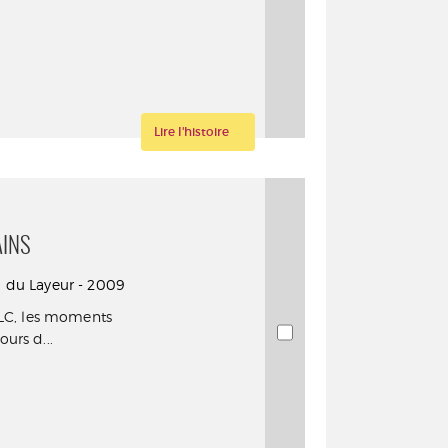
Lire l'histoire
AINS
Ed. du Layeur - 2009
SLC, les moments
urs d...