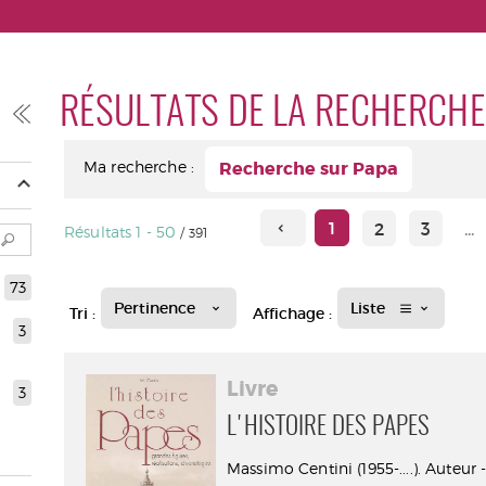
RÉSULTATS DE LA RECHERCHE
Ma recherche :
Recherche sur Papa
1
2
3
...
Résultats
1
-
50
/ 391
73
Pertinence
Liste
Tri :
Affichage :
3
Livre
3
L'HISTOIRE DES PAPES
Massimo Centini (1955-....). Auteur