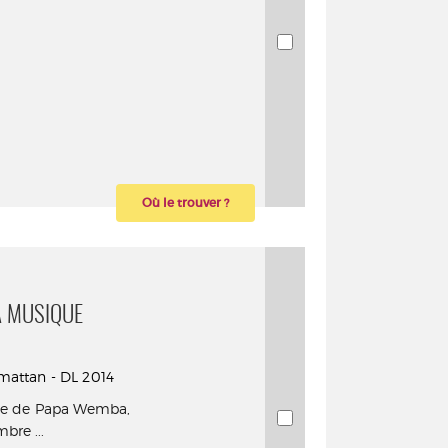
Où le trouver ?
A MUSIQUE
rmattan - DL 2014
cale de Papa Wemba,
bre ...