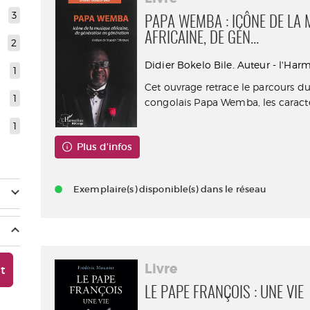
3
PAPA WEMBA : ICÔNE DE LA
AFRICAINE, DE GÉN...
2
Didier Bokelo Bile. Auteur - l'Har
1
Cet ouvrage retrace le parcours d
1
congolais Papa Wemba, les caractér
1
Plus d'infos
Exemplaire(s) disponible(s) dans le réseau
Livre
nt
LE PAPE FRANÇOIS : UNE VIE