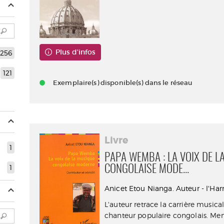
Plus d'infos
256
121
Exemplaire(s) disponible(s) dans le réseau
Livre
1
PAPA WEMBA : LA VOIX DE L
1
CONGOLAISE MODE...
Anicet Etou Nianga. Auteur - l'Ha
L'auteur retrace la carrière musi
chanteur populaire congolais. Mem