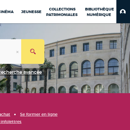
COLLECTIONS
BIBLIOTHÈQUE
CINÉMA
JEUNESSE
PATRIMONIALES
NUMÉRIQUE
Recherche avancée
achat
Se former en ligne
infolettres