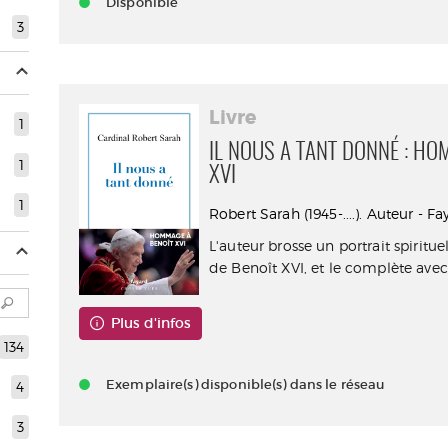
Disponible
3
Livre
1
IL NOUS A TANT DONNÉ : HO
1
XVI
1
Robert Sarah (1945-....). Auteur - F
L'auteur brosse un portrait spiritu
de Benoît XVI, et le complète avec 
Plus d'infos
134
Exemplaire(s) disponible(s) dans le réseau
4
3