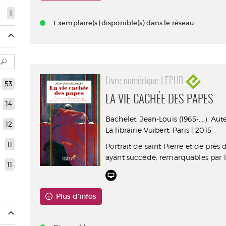
1
Exemplaire(s) disponible(s) dans le réseau
Livre numérique | EPUB
53
LA VIE CACHÉE DES PAPES
14
Bachelet, Jean-Louis (1965-....). Aut
12
La librairie Vuibert. Paris | 2015
11
Portrait de saint Pierre et de près 
ayant succédé, remarquables par le
11
Plus d'infos