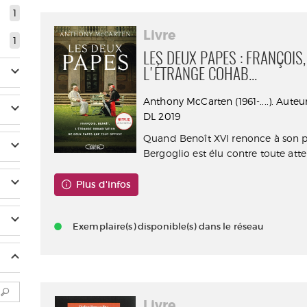
1
Livre
1
LES DEUX PAPES : FRANÇOIS,
L'ÉTRANGE COHAB...
Anthony McCarten (1961-....). Auteu
DL 2019
Quand Benoît XVI renonce à son po
Bergoglio est élu contre toute atten
Plus d'infos
Exemplaire(s) disponible(s) dans le réseau
Livre