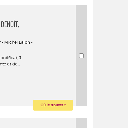
 BENOÎT,
r - Michel Lafon -
ntificat, J.
te et de...
Où le trouver ?