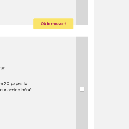
Où le trouver ?
eur
de 20 papes lui
ur action béné...