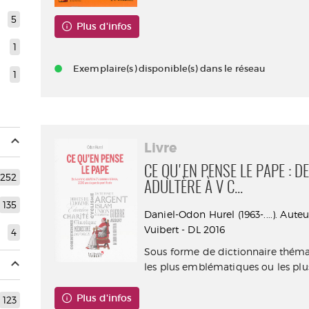
5
Plus d'infos
1
Exemplaire(s) disponible(s) dans le réseau
1
Livre
CE QU'EN PENSE LE PAPE : 
252
ADULTÈRE À V C...
135
Daniel-Odon Hurel (1963-....). Auteur
Vuibert - DL 2016
4
Sous forme de dictionnaire thémat
les plus emblématiques ou les plus 
Plus d'infos
123