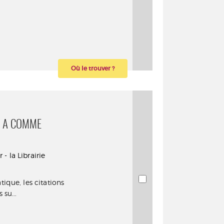
Où le trouver ?
DE A COMME
 - la Librairie
ique, les citations
su...