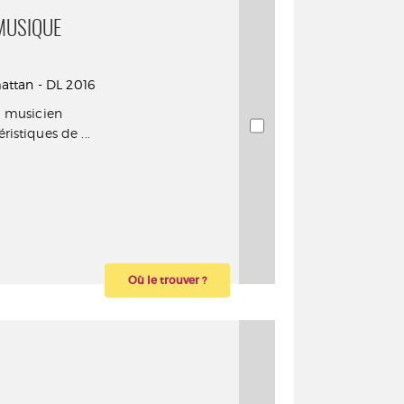
 MUSIQUE
mattan - DL 2016
u musicien
istiques de ...
Où le trouver ?