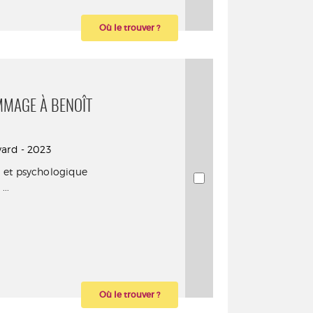
Où le trouver ?
MMAGE À BENOÎT
ayard - 2023
el et psychologique
...
Où le trouver ?