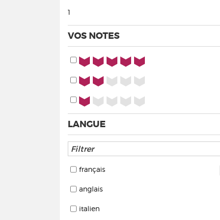
1
VOS NOTES
5/5
2/5
1/5
LANGUE
français
anglais
italien