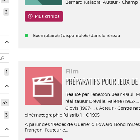
Bernard Kalaora. Auteur - Champ V
2
Plus d'infos
Exemplaire(s) disponible(s) dans le réseau
Film
1
PRÉPARATIFS POUR JEUX DE
Réalisé par
Lebesson, Jean-Paul. M
réalisateur
Dréville, Valérie (1962-...
57
Clovis (1967-....). Acteur
- Centre nat
3
cinématographie [distrib.] - C 1995
A partir des "Pièces de Guerre" d'Edward Bond mises
Françon, l'auteur e...