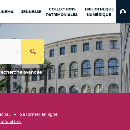
COLLECTIONS
BIBLIOTHÈQUE
CINÉMA
JEUNESSE
PATRIMONIALES
NUMÉRIQUE
Recherche avancée
achat
Se former en ligne
infolettres