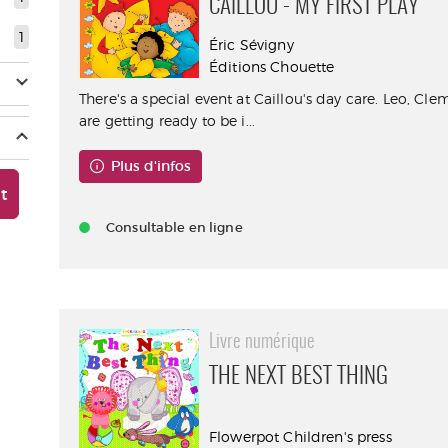
CAILLOU - MY FIRST PLAY
1
Éric Sévigny
Éditions Chouette
There's a special event at Caillou's day care. Leo, Cl
are getting ready to be i...
Plus d'infos
nt
Consultable en ligne
Livre numérique
THE NEXT BEST THING
Flowerpot Children's press