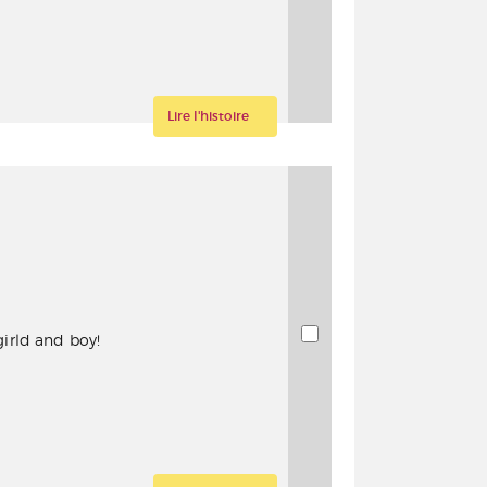
Lire l'histoire
girld and boy!