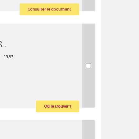
Consulter le document
..
 - 1983
Où le trouver ?