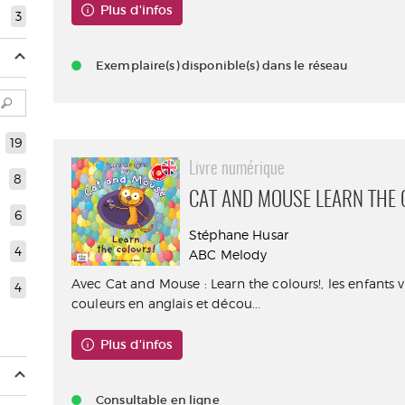
Plus d'infos
3
Exemplaire(s) disponible(s) dans le réseau
19
Livre numérique
8
CAT AND MOUSE LEARN THE 
6
Stéphane Husar
4
ABC Melody
Avec Cat and Mouse : Learn the colours!, les enfants 
4
couleurs en anglais et décou...
Plus d'infos
Consultable en ligne