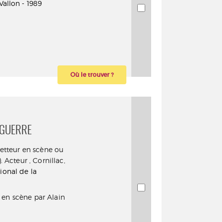
allon - 1989
Où le trouver ?
 GUERRE
etteur en scène ou
.). Acteur
,
Cornillac,
ional de la
 en scène par Alain