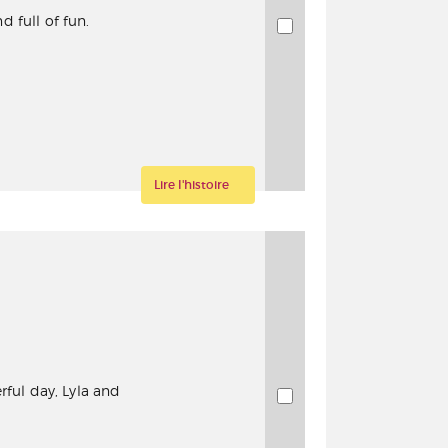
d full of fun.
Lire l'histoire
rful day, Lyla and