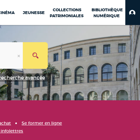
COLLECTIONS
BIBLIOTHÈQUE
CINÉMA
JEUNESSE
PATRIMONIALES
NUMÉRIQUE
Recherche avancée
achat
Se former en ligne
infolettres