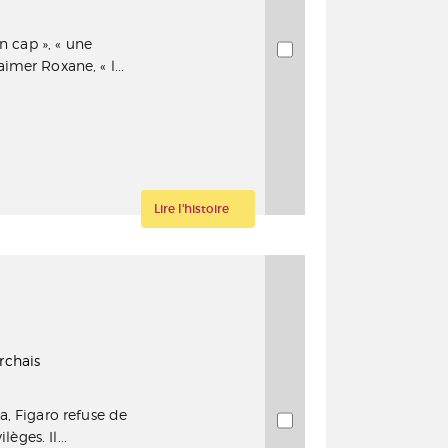
n cap », « une
mer Roxane, « l...
Lire l'histoire
rchais
a, Figaro refuse de
èges. Il...