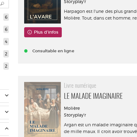
Storyplay'r
Harpagon est l'une des plus grand
6
Molière. Tout, dans cet homme, respi
6
Plus d'infos
4
Consultable en ligne
2
2
Livre numérique
LE MALADE IMAGINAIRE
Molière
Storyplay'r
Argan est un malade imaginaire qu
de mille maux. Il croit avoir trouvé l