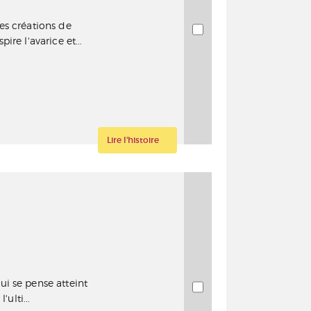
es créations de
re l'avarice et...
Lire l'histoire
i se pense atteint
'ulti...