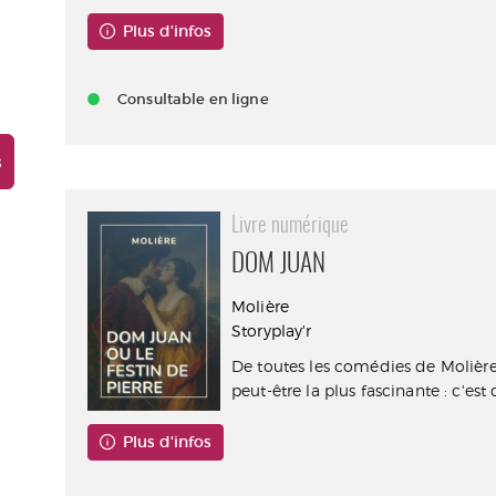
Plus d'infos
Consultable en ligne
s
Livre numérique
DOM JUAN
Molière
Storyplay'r
De toutes les comédies de Molièr
peut-être la plus fascinante : c'est 
Plus d'infos