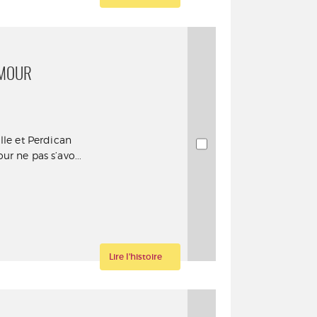
AMOUR
lle et Perdican
r ne pas s’avo...
Lire l'histoire