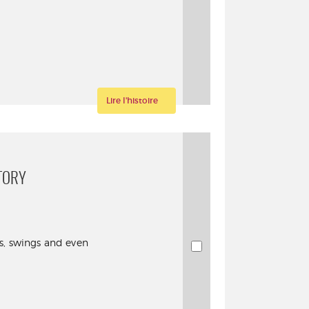
Lire l'histoire
TORY
es, swings and even