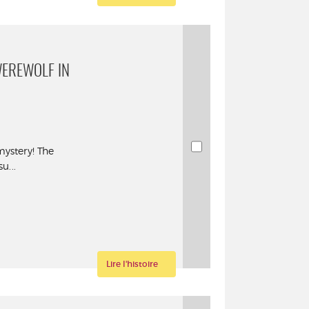
WEREWOLF IN
mystery! The
u...
Lire l'histoire