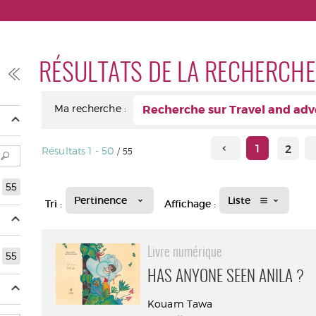
RÉSULTATS DE LA RECHERCHE
Ma recherche :
Recherche sur Travel and ad
1
2
Résultats
1
-
50
/ 55
55
Pertinence
Liste
Tri :
Affichage :
Livre numérique
55
HAS ANYONE SEEN ANILA ?
Kouam Tawa