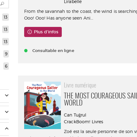
Lirabelle
From the savannah to the coast, the wind is searching
13
Ooo! Ooo! Has anyone seen Ani...
13
Plus d'infos
13
Consultable en ligne
9
6
Livre numérique
THE MOST COURAGEOUS SAIL
WORLD
Can Tuğrul
CrackBoom! Livres
Zoé est la seule personne de son v