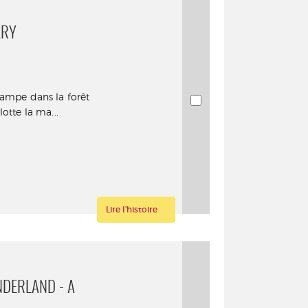
ARY
campe dans la forêt
otte la ma...
Lire l'histoire
NDERLAND - A