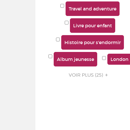
Travel and adventure
Livre pour enfant
Histoire pour s'endormir
Album jeunesse
London
VOIR PLUS
(25)