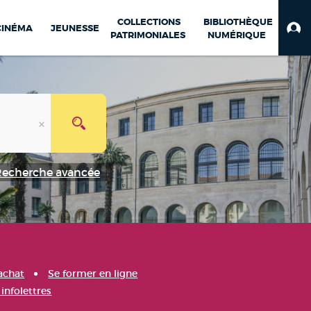
COLLECTIONS
BIBLIOTHÈQUE
CINÉMA
JEUNESSE
PATRIMONIALES
NUMÉRIQUE
Recherche avancée
achat
Se former en ligne
infolettres