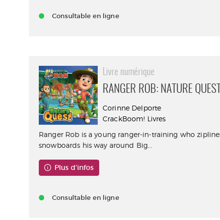
Consultable en ligne
Livre numérique
RANGER ROB: NATURE QUES
Corinne Delporte
CrackBoom! Livres
Ranger Rob is a young ranger-in-training who ziplin
snowboards his way around Big...
Plus d'infos
Consultable en ligne