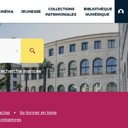
COLLECTIONS
BIBLIOTHÈQUE
CINÉMA
JEUNESSE
PATRIMONIALES
NUMÉRIQUE
Recherche avancée
achat
Se former en ligne
infolettres