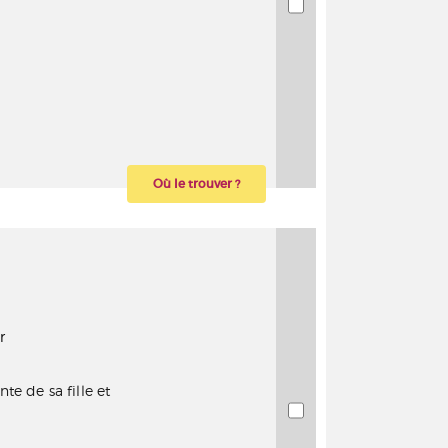
Où le trouver ?
r
te de sa fille et