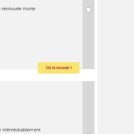
t retrouvée morte
Où le trouver ?
été irrémédiablement