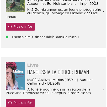
Auteur - les Éd. Noir sur blanc - impr. 2008
K.-J. Zumbrunnen est un jeune photographe
autrichien, qui voyage en Ukraine dans les
année...
Plus d'infos
Exemplaire(s) disponible(s) dans le réseau
Livre
DAROUSSIA LA DOUCE : ROMAN
Marìâ Vasilіvna Matìos (1959-....). Auteur -
Gallimard - DL 2015
A Tchérémochné, dans la région de la
Bucovine, Daroussia vit seule depuis la mort, de ses ...
Plus d'infos