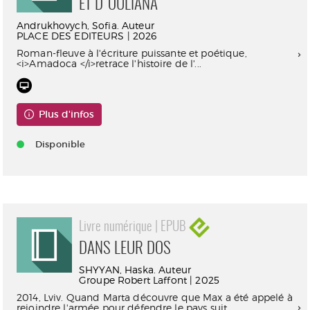
ET D'OULIANA
Andrukhovych, Sofia. Auteur
PLACE DES EDITEURS | 2026
Roman-fleuve à l'écriture puissante et poétique,
<i>Amadoca </i>retrace l'histoire de l'...
Plus d'infos
Disponible
Livre numérique | EPUB
DANS LEUR DOS
SHYYAN, Haska. Auteur
Groupe Robert Laffont | 2025
2014, Lviv. Quand Marta découvre que Max a été appelé à
rejoindre l'armée pour défendre le pays suit...