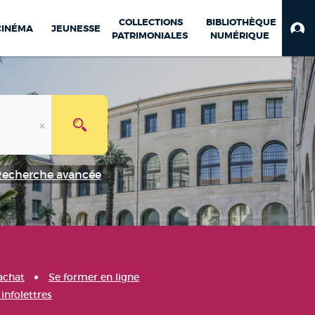
COLLECTIONS
BIBLIOTHÈQUE
CINÉMA
JEUNESSE
PATRIMONIALES
NUMÉRIQUE
Recherche avancée
achat
Se former en ligne
infolettres