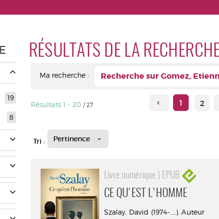
RÉSULTATS DE LA RECHERCH
E
Ma recherche :
Recherche sur Gomez, Etienne 
19
1
2
Résultats
1
-
20
/ 27
8
Pertinence
Tri :
Livre numérique | EPUB
CE QU'EST L'HOMME
Szalay, David (1974-....). Auteur