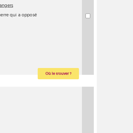
angers
uerre qui a opposé
Où le trouver ?