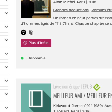
Albin Michel. Paris | 2018
Grandes traductions
;
Romans étr
Un roman en neuf parties dressant
d'hommes âgés de 17 à 73 ans. Chaque chapitre se c
Plus d'infos
Disponible
Livre numérique | EPUB
MEILLEUR AMI / MEILLEUR E
Kirkwood, James (1924-1989). Aut
J. Losfeld. Paris | 2016