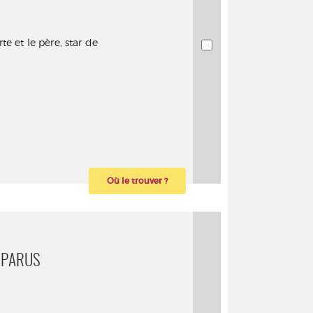
e et le père, star de
Où le trouver ?
SPARUS