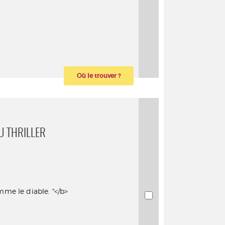
Où le trouver ?
AU THRILLER
omme le diable. "</b>