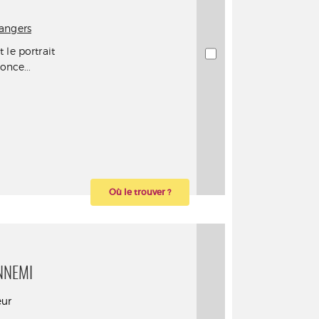
angers
 le portrait
once...
Où le trouver ?
NNEMI
eur