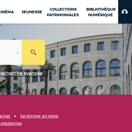
COLLECTIONS
BIBLIOTHÈQUE
CINÉMA
JEUNESSE
PATRIMONIALES
NUMÉRIQUE
Recherche avancée
achat
Se former en ligne
infolettres