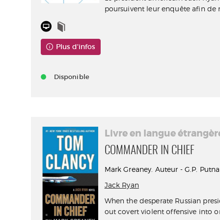
poursuivent leur enquête afin de r
Plus d'infos
Disponible
Livre en langue étrangèr
COMMANDER IN CHIEF
Mark Greaney. Auteur - G.P. Putna
Jack Ryan
When the desperate Russian presi
out covert violent offensive into or