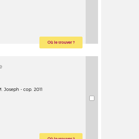
Où le trouver ?
e
. Joseph - cop. 2011
Où le trouver ?