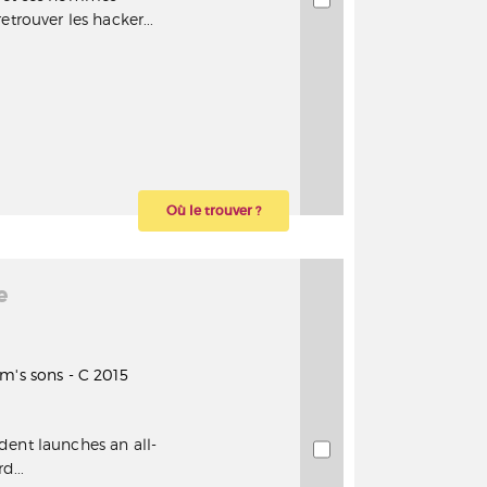
etrouver les hacker...
Où le trouver ?
e
m's sons - C 2015
dent launches an all-
d...