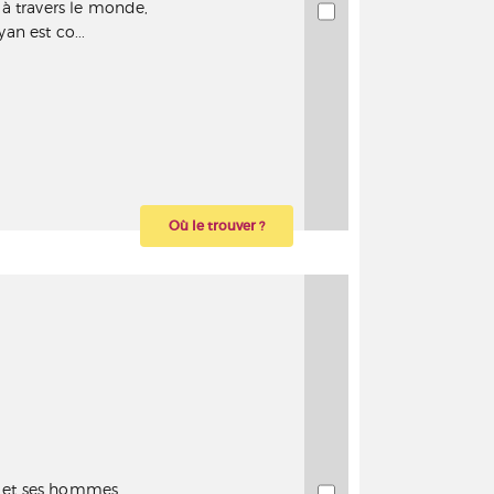
 à travers le monde,
an est co...
Où le trouver ?
n et ses hommes