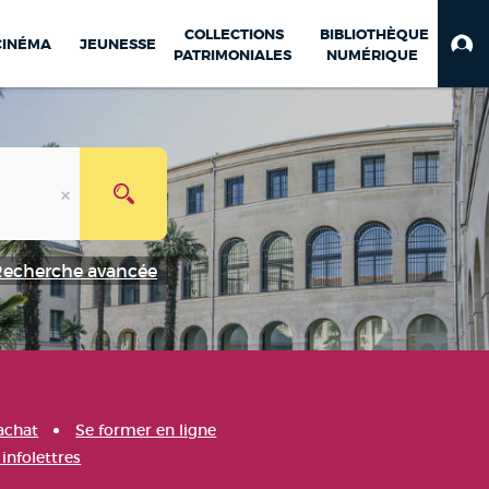
COLLECTIONS
BIBLIOTHÈQUE
CINÉMA
JEUNESSE
PATRIMONIALES
NUMÉRIQUE
Recherche avancée
achat
Se former en ligne
infolettres