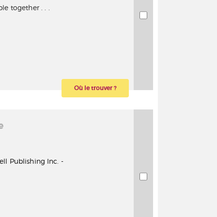
e together . . .
Où le trouver ?
e
Dell Publishing Inc. -