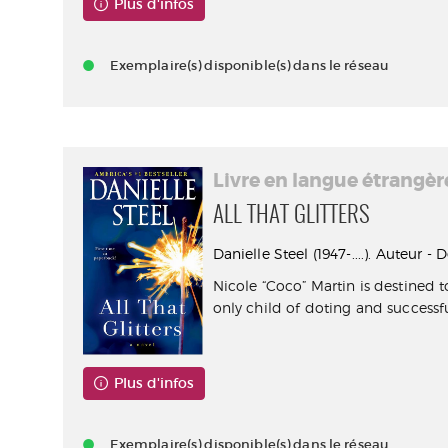
Plus d'infos
Exemplaire(s) disponible(s) dans le réseau
Livre en langue étrangèr
ALL THAT GLITTERS
Danielle Steel (1947-....). Auteur - 
Nicole “Coco” Martin is destined to
only child of doting and successfu
Plus d'infos
Exemplaire(s) disponible(s) dans le réseau