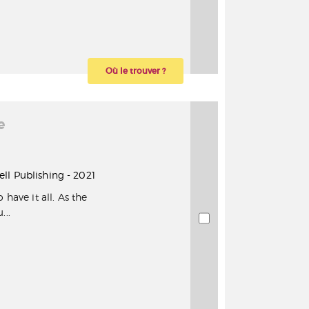
Où le trouver ?
e
Dell Publishing - 2021
 have it all. As the
...