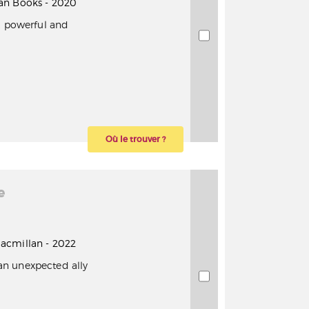
 Pan Books - 2020
, powerful and
Où le trouver ?
e
 Macmillan - 2022
n unexpected ally