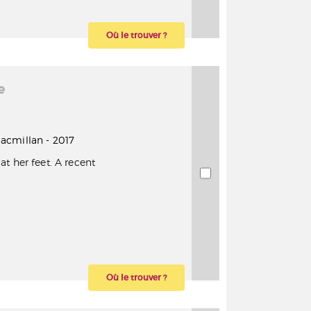
Où le trouver ?
e
 Macmillan - 2017
t her feet. A recent
Où le trouver ?