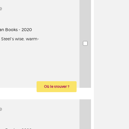
e
 Pan Books - 2020
e Steel's wise, warm-
Où le trouver ?
e