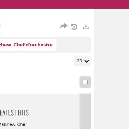
E
Partager
Historique
Exports
hew. Chef d’orchestre
l'URL
de
de
vos
20
la
recherches
recherche
EATEST HITS
Matthew. Chef