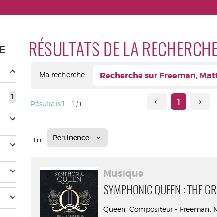
RÉSULTATS DE LA RECHERCH
E
Ma recherche :
Recherche sur Freeman, Matt
1
1
Résultats
1
-
1
/ 1
Pertinence
Tri :
Musique
SYMPHONIC QUEEN : THE GR
Queen. Compositeur - Freeman, 