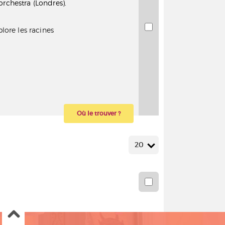
orchestra (Londres).
lore les racines
Où le trouver ?
20