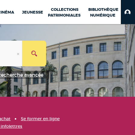
COLLECTIONS
BIBLIOTHÈQUE
CINÉMA
JEUNESSE
PATRIMONIALES
NUMÉRIQUE
Recherche avancée
achat
Se former en ligne
infolettres