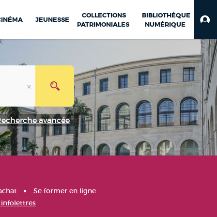
COLLECTIONS
BIBLIOTHÈQUE
CINÉMA
JEUNESSE
PATRIMONIALES
NUMÉRIQUE
Recherche avancée
achat
Se former en ligne
infolettres