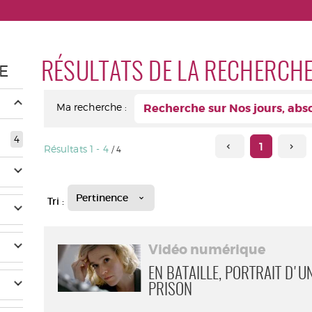
RÉSULTATS DE LA RECHERCH
E
Ma recherche :
Recherche sur Nos jours, abs
4
1
Résultats
1
-
4
/ 4
Pertinence
Tri :
Vidéo numérique
EN BATAILLE, PORTRAIT D'U
PRISON