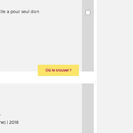
Elle a pour seul don
Où le trouver ?
r
e) | 2018