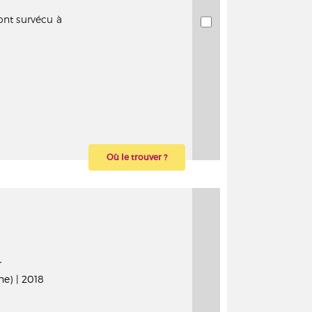
ont survécu à
Où le trouver ?
r
e) | 2018