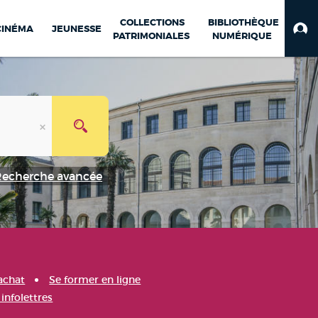
COLLECTIONS
BIBLIOTHÈQUE
CINÉMA
JEUNESSE
PATRIMONIALES
NUMÉRIQUE
Recherche avancée
achat
Se former en ligne
infolettres