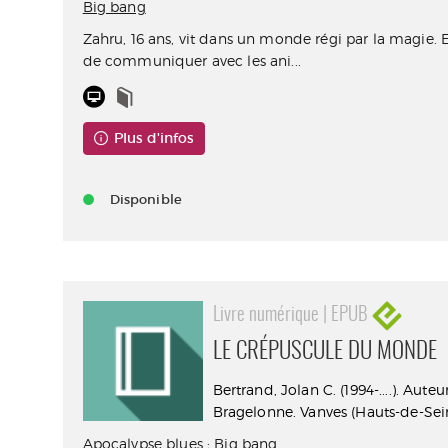
Big bang
Zahru, 16 ans, vit dans un monde régi par la magie. 
de communiquer avec les ani...
Plus d'infos
Disponible
Livre numérique | EPUB
LE CRÉPUSCULE DU MONDE
Bertrand, Jolan C. (1994-....). Auteu
Bragelonne. Vanves (Hauts-de-Sein
Apocalypse blues
;
Big bang