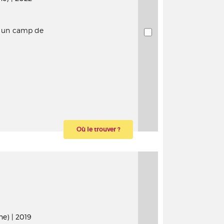
ns un camp de
Où le trouver ?
e) | 2019