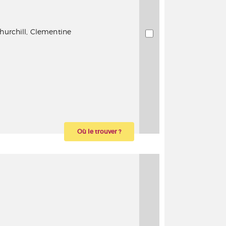
urchill, Clementine
Où le trouver ?