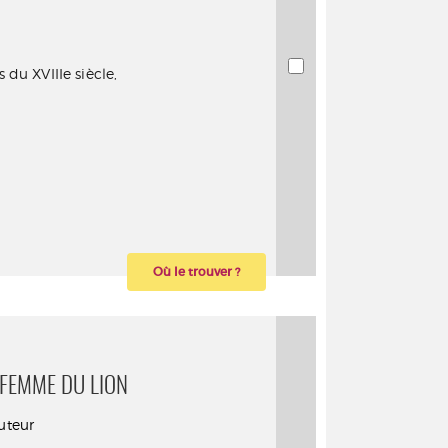
s du XVIIIe siècle,
Où le trouver ?
 FEMME DU LION
uteur