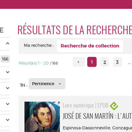
RÉSULTATS DE LA RECHERCH
E
Ma recherche :
Recherche de collection
166
1
2
3
...
Résultats
1
-
20
/ 166
Pertinence
Tri :
Livre numérique | EPUB
JOSÉ DE SAN MARTÍN : L'AU
Espinosa-Dassonneville, Gonzague