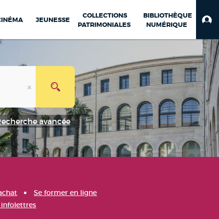
COLLECTIONS
BIBLIOTHÈQUE
CINÉMA
JEUNESSE
PATRIMONIALES
NUMÉRIQUE
Recherche avancée
achat
Se former en ligne
infolettres