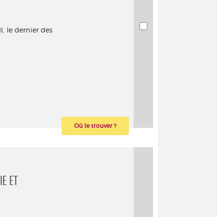
I, le dernier des
Où le trouver ?
E ET