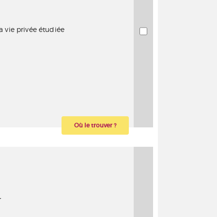
a vie privée étudiée
Où le trouver ?
r