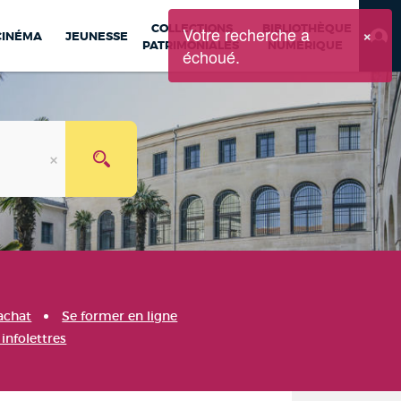
COLLECTIONS
BIBLIOTHÈQUE
Votre recherche a
×
CINÉMA
JEUNESSE
PATRIMONIALES
NUMÉRIQUE
échoué.
achat
Se former en ligne
infolettres