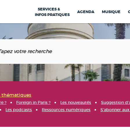
SERVICES &
AGENDA
MUSIQUE
INFOS PRATIQUES
s thématiques
re ?
Foreign in Paris ?
Les nouveautés
Suggestion d'
Les podcasts
Ressources numériques
S'abonner aux 