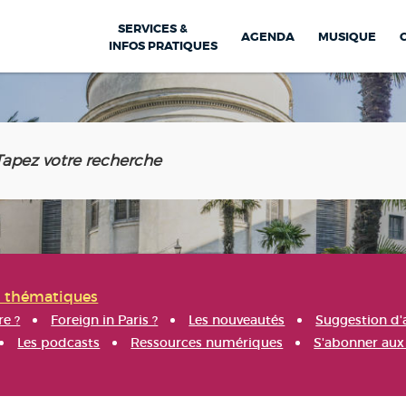
SERVICES &
AGENDA
MUSIQUE
INFOS PRATIQUES
s thématiques
re ?
Foreign in Paris ?
Les nouveautés
Suggestion d'
Les podcasts
Ressources numériques
S'abonner aux 