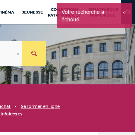
COLLECTIONS
BIBLIOTHÈQUE
Votre recherche a
×
CINÉMA
JEUNESSE
PATRIMONIALES
NUMÉRIQUE
échoué.
achat
Se former en ligne
infolettres