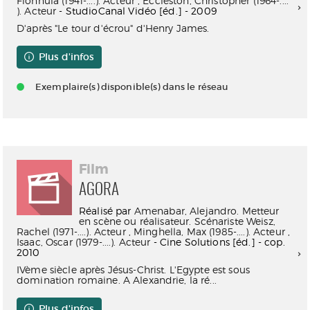
Fionnula (1941-....). Acteur
,
Eccleston, Christopher (1964-....
). Acteur
- StudioCanal Vidéo [éd.] - 2009
D'après "Le tour d'écrou" d'Henry James.
Plus d'infos
Exemplaire(s) disponible(s) dans le réseau
Film
AGORA
Réalisé par
Amenabar, Alejandro. Metteur
en scène ou réalisateur. Scénariste
Weisz,
Rachel (1971-....). Acteur
,
Minghella, Max (1985-....). Acteur
,
Isaac, Oscar (1979-....). Acteur
- Cine Solutions [éd.] - cop.
2010
IVème siècle après Jésus-Christ. L'Egypte est sous
domination romaine. A Alexandrie, la ré...
Plus d'infos