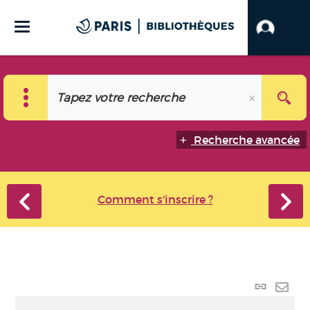
Recherche avancée
Comment s'inscrire ?
Lien
perma
Envo