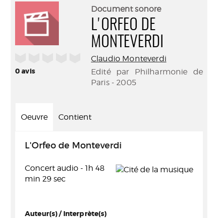
(Nouve
par
Document sonore
fenêtr
mail
L'ORFEO DE
MONTEVERDI
/5
Claudio Monteverdi
0
avis
Edité par Philharmonie de
Paris - 2005
Oeuvre
Contient
L'Orfeo de Monteverdi
Concert audio - 1h 48
min 29 sec
Auteur(s) / Interprète(s)