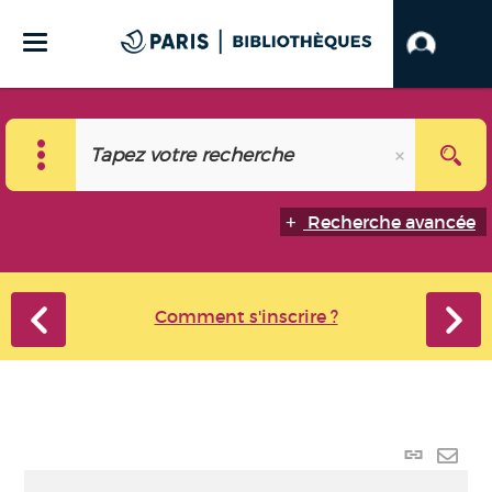
Recherche avancée
Comment s'inscrire ?
Lien
perma
Envo