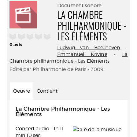
(Nouve
par
Document sonore
fenêtr
mail
LA CHAMBRE
PHILHARMONIQUE -
/5
LES ÉLÉMENTS
0
avis
Ludwig van Beethoven
-
Emmanuel Krivine
-
La
Chambre philharmonique
-
Les Eléments
Edité par Philharmonie de Paris - 2009
Oeuvre
Contient
La Chambre Philharmonique - Les
Éléments
Concert audio - 1h 11
min 10 sec