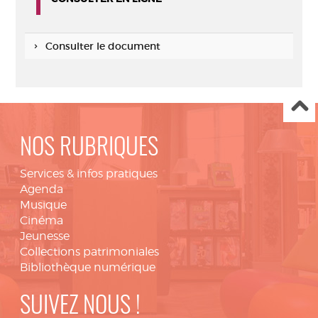
Consulter le document
NOS RUBRIQUES
Services & infos pratiques
Agenda
Musique
Cinéma
Jeunesse
Collections patrimoniales
Bibliothèque numérique
SUIVEZ NOUS !