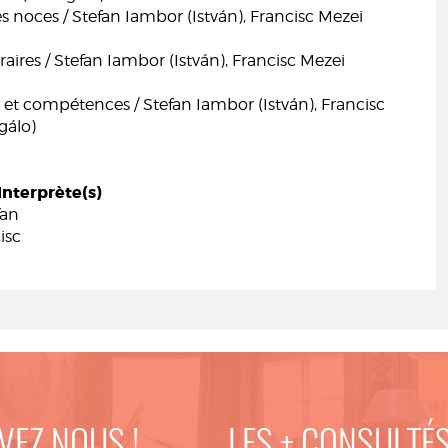
s noces / Stefan Iambor (István), Francisc Mezei
éraires / Stefan Iambor (István), Francisc Mezei
et compétences / Stefan Iambor (István), Francisc
gálo)
Interprète(s)
fan
isc
VEZ NOUS !
LES + CONSULTÉ