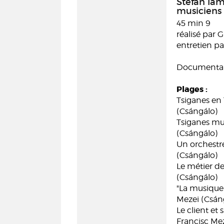
Stefan Iam
musiciens 
45 min 9
réalisé par 
entretien pa
Documentair
Plages :
Tsiganes en 
(Csángálo)
Tsiganes mus
(Csángálo)
Un orchestre
(Csángálo)
Le métier de
(Csángálo)
"La musique t
Mezei (Csán
Le client et
Francisc Me