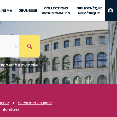
COLLECTIONS
BIBLIOTHÈQUE
CINÉMA
JEUNESSE
PATRIMONIALES
NUMÉRIQUE
Recherche avancée
achat
Se former en ligne
infolettres