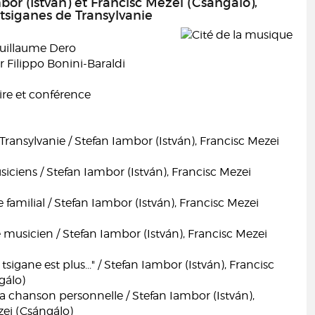
bor (István) et Francisc Mezei (Csángálo),
tsiganes de Transylvanie
Guillaume Dero
r Filippo Bonini-Baraldi
e et conférence
Transylvanie / Stefan Iambor (István), Francisc Mezei
iciens / Stefan Iambor (István), Francisc Mezei
 familial / Stefan Iambor (István), Francisc Mezei
 musicien / Stefan Iambor (István), Francisc Mezei
sigane est plus..." / Stefan Iambor (István), Francisc
gálo)
 sa chanson personnelle / Stefan Iambor (István),
zei (Csángálo)