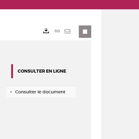
Lien
Exports
permanent
Envoyer
(Nouvelle
par
fenêtre)
mail
CONSULTER EN LIGNE
Consulter le document