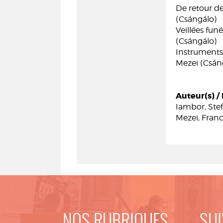
De retour de
(Csángálo)
Veillées fun
(Csángálo)
Instruments 
Mezei (Csán
Auteur(s) / 
Iambor, Ste
Mezei, Franc
NOS RUBRIQUES
SUI