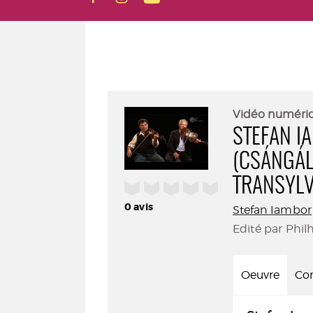
Vidéo numéri
STEFAN I
(CSÁNGÁL
TRANSYLV
/5
0
avis
Stefan Iambor
Edité par Phil
Oeuvre
Con