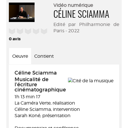
(Nouve
par
Vidéo numérique
fenêtr
mail
CÉLINE SCIAMMA
Edité par Philharmonie de
/5
Paris - 2022
0
avis
Oeuvre
Contient
Céline Sciamma
Musicalité de
l'écriture
cinématographique
1h 13 min 17
La Caméra Verte, réalisation
Céline Sciamma, intervention
Sarah Koné, présentation