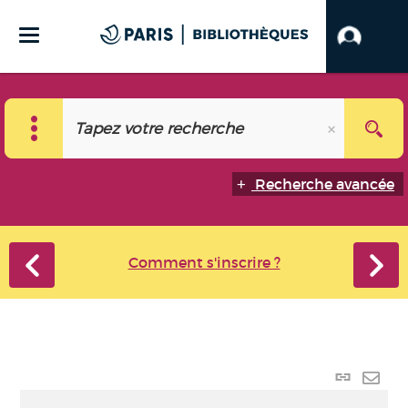
Recherche avancée
Comment s'inscrire ?
Lien p
Envo