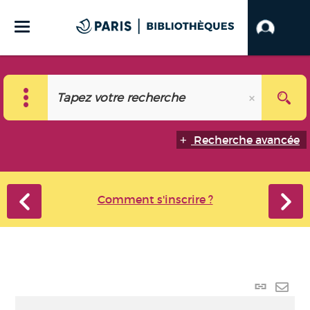
Recherche avancée
Comment s'inscrire ?
Lien
perma
Envo