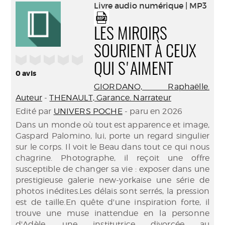
(Nouve
Livre audio numérique | MP3
par
fenêtr
mail
LES MIROIRS
SOURIENT À CEUX
/5
QUI S'AIMENT
0
avis
GIORDANO, Raphaëlle.
Auteur
-
THENAULT, Garance. Narrateur
Edité par
UNIVERS POCHE
- paru en 2026
Dans un monde où tout est apparence et image,
Gaspard Palomino, lui, porte un regard singulier
sur le corps. Il voit le Beau dans tout ce qui nous
chagrine. Photographe, il reçoit une offre
susceptible de changer sa vie : exposer dans une
prestigieuse galerie new-yorkaise une série de
photos inédites.Les délais sont serrés, la pression
est de taille.En quête d'une inspiration forte, il
trouve une muse inattendue en la personne
d'Adèle, une institutrice divorcée au