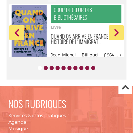
COUP DE CŒUR DES
BIBLIOTHÉCAIRES
Livre
QUAND ON ARRIVE EN FRANCE :
HISTOIRE DE L'IMMIGRAT...
..).
Jean-Michel Billioud (1964-....).
Auteur - Casterman - DL 2024
NOS RUBRIQUES
Services & infos pratiques
Agenda
Musique