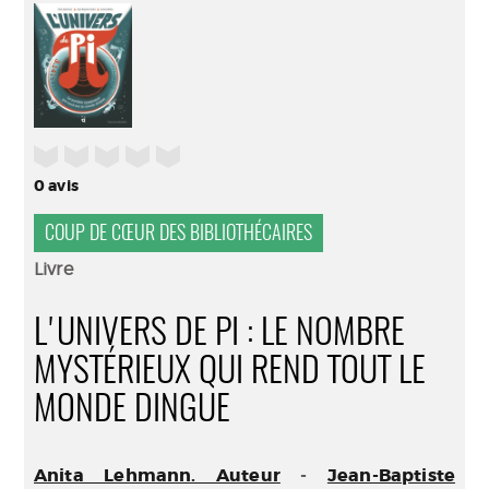
(Nouve
par
fenêtr
mail
/5
0
avis
COUP DE CŒUR DES BIBLIOTHÉCAIRES
Livre
L'UNIVERS DE PI : LE NOMBRE
MYSTÉRIEUX QUI REND TOUT LE
MONDE DINGUE
Anita Lehmann. Auteur
-
Jean-Baptiste