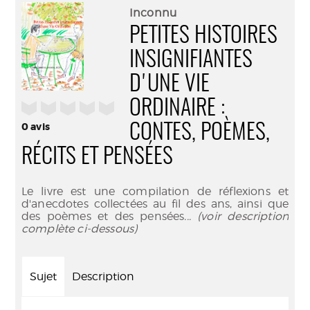
(Nouve
par
Inconnu
fenêtr
mail
PETITES HISTOIRES
INSIGNIFIANTES
D'UNE VIE
ORDINAIRE :
/5
0
avis
CONTES, POÈMES,
RÉCITS ET PENSÉES
Le livre est une compilation de réflexions et
d'anecdotes collectées au fil des ans, ainsi que
des poèmes et des pensées
... (voir description
complète ci-dessous)
Sujet
Description