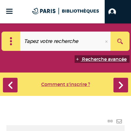
Recherche avancée
Comment s'inscrire ?
Lien
perma
Envo