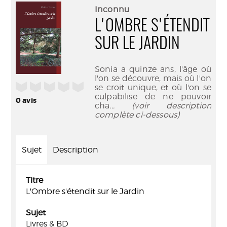
(Nouve
par
Inconnu
fenêtr
mail
L'OMBRE S'ÉTENDIT
SUR LE JARDIN
Sonia a quinze ans, l'âge où
l'on se découvre, mais où l'on
/5
se croit unique, et où l'on se
culpabilise de ne pouvoir
0
avis
cha
... (voir description
complète ci-dessous)
Sujet
Description
Titre
L'Ombre s'étendit sur le Jardin
Sujet
Livres & BD