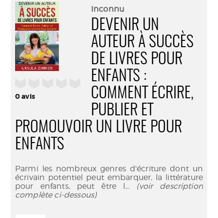
(Nouve
par
Inconnu
fenêtr
mail
DEVENIR UN
AUTEUR À SUCCÈS
DE LIVRES POUR
ENFANTS :
/5
COMMENT ÉCRIRE,
0
avis
PUBLIER ET
PROMOUVOIR UN LIVRE POUR
ENFANTS
Parmi les nombreux genres d'écriture dont un
écrivain potentiel peut embarquer, la littérature
pour enfants, peut être l
... (voir description
complète ci-dessous)