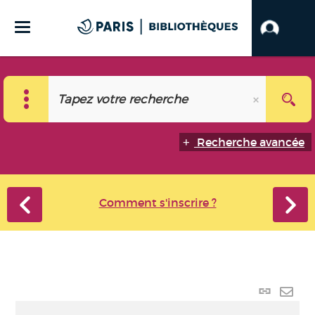
Recherche avancée
Comment s'inscrire ?
Lien
perma
Envo