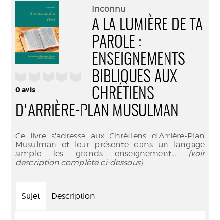
(Nouve
par
Inconnu
fenêtr
mail
A LA LUMIÈRE DE TA
PAROLE :
ENSEIGNEMENTS
BIBLIQUES AUX
/5
0
avis
CHRÉTIENS
D'ARRIÈRE-PLAN MUSULMAN
Ce livre s'adresse aux Chrétiens d'Arrière-Plan
Musulman et leur présente dans un langage
simple les grands enseignement
... (voir
description complète ci-dessous)
Sujet
Description