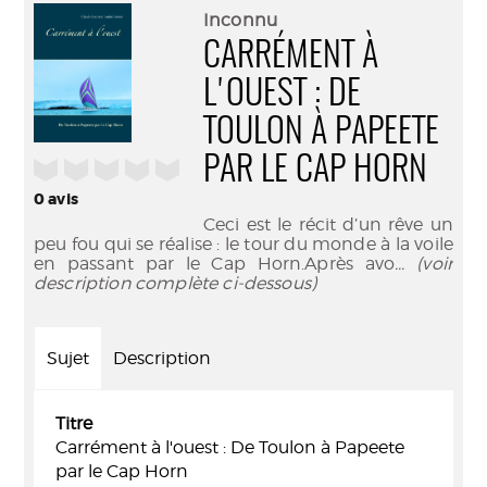
(Nouve
par
Inconnu
fenêtr
mail
CARRÉMENT À
L'OUEST : DE
TOULON À PAPEETE
PAR LE CAP HORN
/5
0
avis
Ceci est le récit d’un rêve un
peu fou qui se réalise : le tour du monde à la voile
en passant par le Cap Horn.Après avo
... (voir
description complète ci-dessous)
Sujet
Description
Titre
Carrément à l'ouest : De Toulon à Papeete
par le Cap Horn