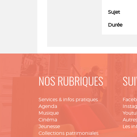
Sujet
Durée
NOS RUBRIQUES
SUI
Services & infos pratiques
Face
Agenda
Insta
Musique
Youtu
Cinéma
Autres
Jeunesse
Les in
Collections patrimoniales