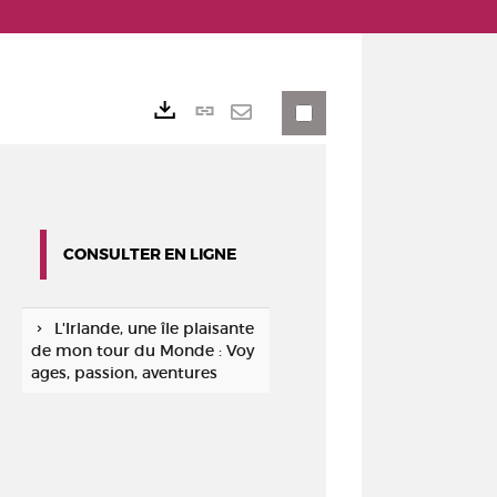
Lien
Exports
permanent
Envoyer
(Nouvelle
par
fenêtre)
mail
CONSULTER EN LIGNE
L'Irlande, une île plaisante
de mon tour du Monde : Voy
ages, passion, aventures