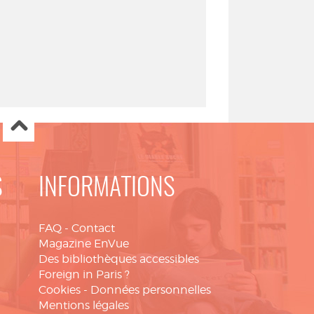
S
INFORMATIONS
FAQ
-
Contact
Magazine EnVue
Des bibliothèques accessibles
Foreign in Paris ?
Cookies
-
Données personnelles
Mentions légales