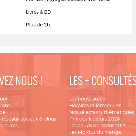
Livres & BD
Plus de 2h.
VEZ NOUS !
LES + CONSULTÉ
book
Les nouveautés
gram
Horaires et fermetures
be
Nos sélections thématiques
 réseaux sociaux & blogs
Prix des lecteurs 2026
folettres
Les coups de coeur 2025
Les Mordus du Manga