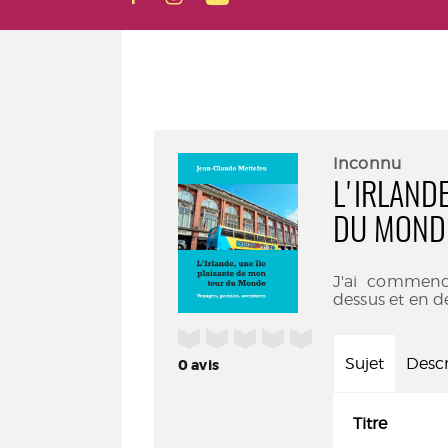
Inconnu
L'IRLAND
DU MONDE
J'ai commenc
dessus et en de
/5
Sujet
Descr
0
avis
Titre