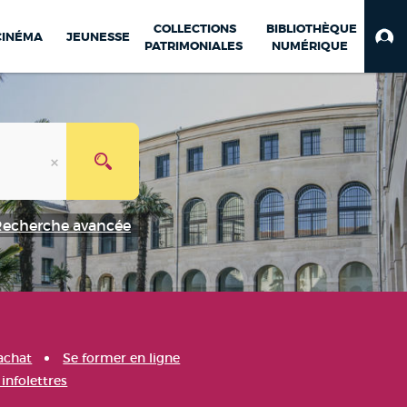
COLLECTIONS
BIBLIOTHÈQUE
CINÉMA
JEUNESSE
PATRIMONIALES
NUMÉRIQUE
Recherche avancée
achat
Se former en ligne
infolettres