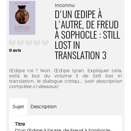
(Nouve
par
Inconnu
fenêtr
mail
D'UN ŒDIPE À
L'AUTRE, DE FREUD
À SOPHOCLE : STILL
/5
LOST IN
0
avis
TRANSLATION 3
Œdipe roi ? Non, Œdipe tyran. Expliquer cela,
voilà le but du volume 3 de Still lost in
translation, le dialogue critiqu
... (voir description
complète ci-dessous)
Sujet
Description
Titre
D'un Œdipe à l'autre, de Freud à Sophocle :