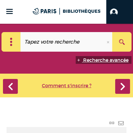
Recherche avancée
Comment s'inscrire ?
Lien
perma
Envo