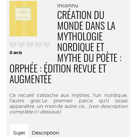
(Nouve
par
Inconnu
fenêtr
mail
CRÉATION DU
MONDE DANS LA
MYTHOLOGIE
/5
NORDIQUE ET
0
avis
MYTHE DU POÈTE :
ORPHÉE : ÉDITION REVUE ET
AUGMENTÉE
Ce recueil s'attache aux mythes, l'un nordique,
l'autre grec.Le premier parce qu'il laisse
apparaître, un monde autre ce
... (voir description
complète ci-dessous)
Sujet
Description