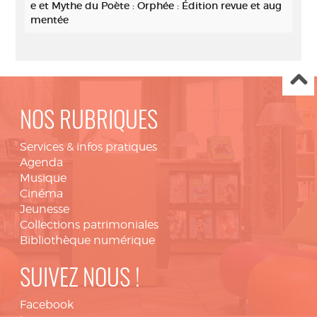
e et Mythe du Poète : Orphée : Édition revue et aug
mentée
NOS RUBRIQUES
Services & infos pratiques
Agenda
Musique
Cinéma
Jeunesse
Collections patrimoniales
Bibliothèque numérique
SUIVEZ NOUS !
Facebook