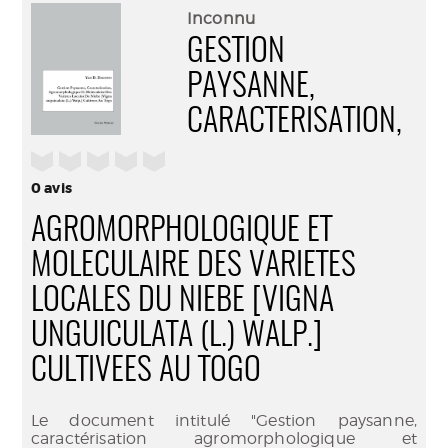
(Nouve
par
Inconnu
fenêtr
mail
GESTION
PAYSANNE,
CARACTERISATION,
/5
0
avis
AGROMORPHOLOGIQUE ET
MOLECULAIRE DES VARIETES
LOCALES DU NIEBE [VIGNA
UNGUICULATA (L.) WALP.]
CULTIVEES AU TOGO
Le document intitulé "Gestion paysanne,
caractérisation agromorphologique et